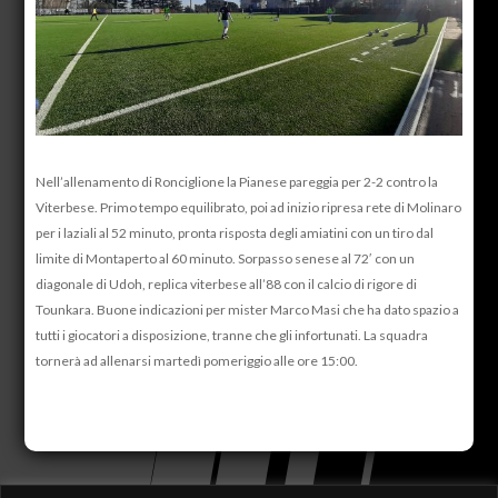
Nell’allenamento di Ronciglione la Pianese pareggia per 2-2 contro la
Viterbese. Primo tempo equilibrato, poi ad inizio ripresa rete di Molinaro
per i laziali al 52 minuto, pronta risposta degli amiatini con un tiro dal
limite di Montaperto al 60 minuto. Sorpasso senese al 72′ con un
diagonale di Udoh, replica viterbese all’88 con il calcio di rigore di
Tounkara. Buone indicazioni per mister Marco Masi che ha dato spazio a
tutti i giocatori a disposizione, tranne che gli infortunati. La squadra
tornerà ad allenarsi martedì pomeriggio alle ore 15:00.