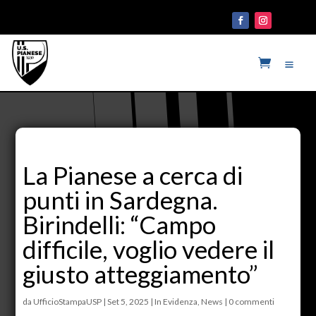
La Pianese a cerca di
punti in Sardegna.
Birindelli: “Campo
difficile, voglio vedere il
giusto atteggiamento”
da
UfficioStampaUSP
|
Set 5, 2025
|
In Evidenza
,
News
|
0 commenti