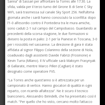
Sanna” di Sassari per affrontare la Torres alle 17.30. La
sfida, valida per il terzo turno del Girone B di Serie C Sky
WiFi, sarà trasmessa sul canale Sky Sport 256. Nell’ultima
giornata anche i sardi hanno conosciuto la sconfitta: dopo
l’1-0 all’esordio contro il Pontedera tra le mura amiche,
sono caduti 2-1 sul campo del Campobasso. Guardando ai
precedenti della scorsa stagione, le due formazioni si
divisero la posta in palio: 2-1 per la Pianese in Toscana, 3-0
per i rossoblù nel sassarese. La direzione di gara è stata
affidata al signor Filippo Colaninno della sezione di Nola,
coadiuvato dagli assistenti Davide Fabrizi (Frosinone) e
Kevin Turra (Milano). Il IV ufficiale sarà Maksym Frasynyak
di Gallarate, mentre Marco Pilleri (Cagliari) è stato
designato come operatore FVS.
“La Torres anche quest’anno si è attrezzata per un
campionato di vertice. Hanno giocatori di qualità in ogni
reparto, con ricambi all’altezza”. Ne è sicuro il tecnico
bianconero, Alessandro Birindelli, che ha presentato così il
match. “Per quello che ho visto, cercano molto l’attacco