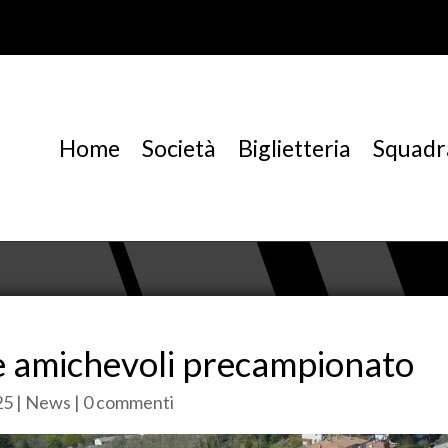
Home
Società
Biglietteria
Squadr
le amichevoli precampionato
25
|
News
|
0 commenti